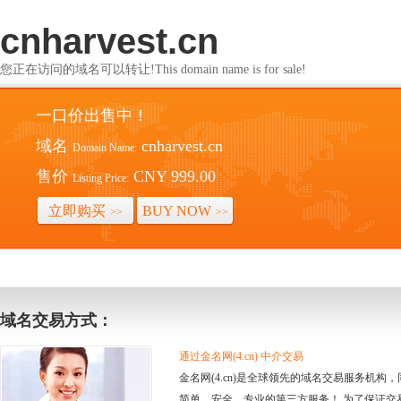
cnharvest.cn
您正在访问的域名可以转让!This domain name is for sale!
一口价出售中！
域名
cnharvest.cn
Domain Name:
售价
CNY 999.00
Listing Price:
立即购买
BUY NOW
>>
>>
域名交易方式：
通过金名网(4.cn) 中介交易
金名网(4.cn)是全球领先的域名交易服务机
简单、安全、专业的第三方服务！ 为了保证交