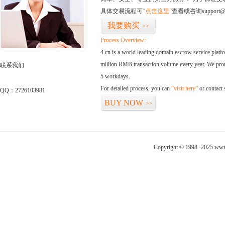
具体交易流程可
“点击这里”
查看或咨询support@
我要购买
>>
Process Overview:
4.cn is a world leading domain escrow service plat
million RMB transaction volume every year. We promi
联系我们
5 workdays.
For detailed process, you can
“visit here”
or contact
QQ：2726103981
BUY NOW
>>
Copyright © 1998 -2025 www.